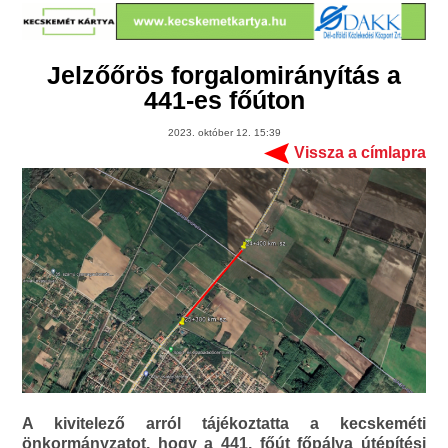
Jelzőőrös forgalomirányítás a
441-es főúton
2023. október 12. 15:39
Vissza a címlapra
A kivitelező arról tájékoztatta a kecskeméti
önkormányzatot, hogy a 441. főút főpálya útépítési