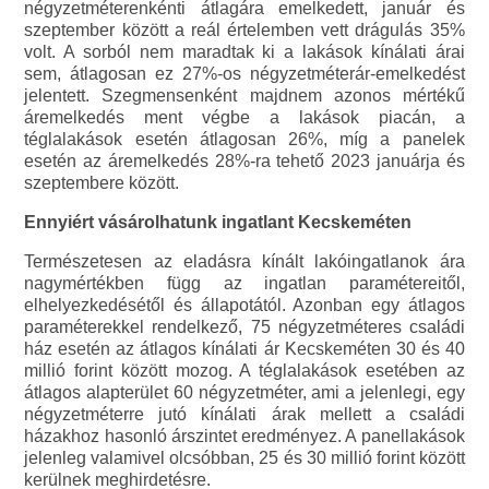
négyzetméterenkénti átlagára emelkedett, január és
szeptember között a reál értelemben vett drágulás 35%
volt. A sorból nem maradtak ki a lakások kínálati árai
sem, átlagosan ez 27%-os négyzetméterár-emelkedést
jelentett. Szegmensenként majdnem azonos mértékű
áremelkedés ment végbe a lakások piacán, a
téglalakások esetén átlagosan 26%, míg a panelek
esetén az áremelkedés 28%-ra tehető 2023 januárja és
szeptembere között.
Ennyiért vásárolhatunk ingatlant Kecskeméten
Természetesen az eladásra kínált lakóingatlanok ára
nagymértékben függ az ingatlan paramétereitől,
elhelyezkedésétől és állapotától. Azonban egy átlagos
paraméterekkel rendelkező, 75 négyzetméteres családi
ház esetén az átlagos kínálati ár Kecskeméten 30 és 40
millió forint között mozog. A téglalakások esetében az
átlagos alapterület 60 négyzetméter, ami a jelenlegi, egy
négyzetméterre jutó kínálati árak mellett a családi
házakhoz hasonló árszintet eredményez. A panellakások
jelenleg valamivel olcsóbban, 25 és 30 millió forint között
kerülnek meghirdetésre.