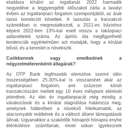
eladásra kínálni az ingatlanát. 2022 harmadik
negyedéve a leggyengébb időszakot zárta a tavalyi
évben az ingatlanpiaci forgalom szempontjából, az árak
lassú korrekciót követtek. A lassulás a tranzakció
számokban is megmutatkozott, a 2021-es bázishoz
képest 2022-ben 13%-kal esett vissza a lakáspiaci
adásvételek száma. Az április óta megfigyelhető
tendenciák egyértelműen azt mutatják, hogy a kínálat
bővül, és a kereslet is növekszik.
Csökkennek vagy emelkednek a
négyzetméterenkénti átlagárak?
Az OTP Bank legfrissebb elemzése szerint idén
összességében 25-30%-kal is visszaeshet akár az
ingatlanpiaci forgalom, ami százezer körüli
tranzakciószám mellett egy 10 éves mélypont elérését
jelentheti. Az idei év ingatlanpiacát még mindig a
várakozások és a kínálat stagnálása határozza meg,
amelynek hátterében a növekvő hitelkamatok, az
alacsonyabb reálbérek és a változó állami támogatások
állnak. Ugyanakkor a szakértők hónapról hónapra enyhe
élénkülésre számítanak, mivel sokan igyekeznek