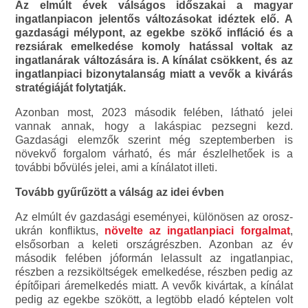
Az elmúlt évek válságos időszakai a magyar
ingatlanpiacon jelentős változásokat idéztek elő. A
gazdasági mélypont, az egekbe szökő infláció és a
rezsiárak emelkedése komoly hatással voltak az
ingatlanárak változására is. A kínálat csökkent, és az
ingatlanpiaci bizonytalanság miatt a vevők a kivárás
stratégiáját folytatják.
Azonban most, 2023 második felében, látható jelei
vannak annak, hogy a lakáspiac pezsegni kezd.
Gazdasági elemzők szerint még szeptemberben is
növekvő forgalom várható, és már észlelhetőek is a
további bővülés jelei, ami a kínálatot illeti.
Tovább gyűrűzött a válság az idei évben
Az elmúlt év gazdasági eseményei, különösen az orosz-
ukrán konfliktus,
növelte az ingatlanpiaci forgalmat
,
elsősorban a keleti országrészben. Azonban az év
második felében jóformán lelassult az ingatlanpiac,
részben a rezsiköltségek emelkedése, részben pedig az
építőipari áremelkedés miatt. A vevők kivártak, a kínálat
pedig az egekbe szökött, a legtöbb eladó képtelen volt