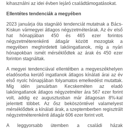
kihasználni az idei évben lejáró családtámogatásokat.
Ellentétes tendenciák a megyében
2023 januárja óta stagnáló tendenciát mutatnak a Bács-
Kiskun vármegyei átlagos négyzetméterárak. Az év első
hat hónapjában 450 és 465 ezer forintos
négyzetméterenkénti átlagár között mozogtak a
megyében meghirdetett lakóingatlanok, míg a nyári
hónapokban ismét mérséklődtek az árak és 450 ezer
forinton stagnáltak.
A megyei tendenciával ellentétben a megyeszékhelyen
eladósorba kerülő ingatlanok átlagos kínálati árai az év
első nyolc hónapjában folyamatos emelkedést mutattak.
Míg idén januárban Kecskeméten az eladó
lakóingatlanok átlagos négyzetméter ára 567 ezer forint
volt, addig ez augusztusban már átlagosan 8%-kal
jelentett többet. Az ősz beköszöntével valamelyest
mérséklődtek a kínálati árak, a szeptemberben regisztrált
négyzetméterenkénti átlagár 606 ezer forint volt.
A leggyorsabb ütemben a családi házak