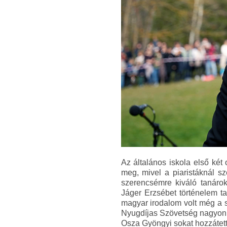
Az általános iskola első két
meg, mivel a piaristáknál s
szerencsémre kiváló tanáro
Jáger Erzsébet történelem ta
magyar irodalom volt még a s
Nyugdíjas Szövetség nagyon a
Osza Gyöngyi sokat hozzátet