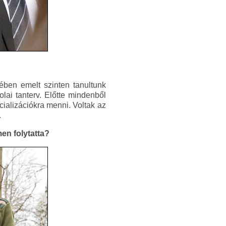
vében emelt szinten tanultunk
lai tanterv. Előtte mindenből
ecializációkra menni. Voltak az
.
en folytatta?