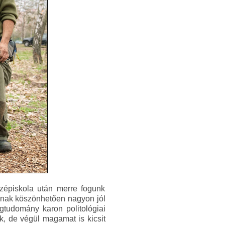
zépiskola után merre fogunk
mnak köszönhetően nagyon jól
gtudomány karon politológiai
k, de végül magamat is kicsit