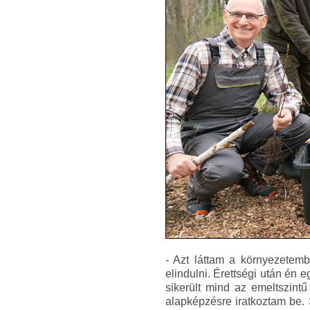
- Azt láttam a környezetem
elindulni. Érettségi után é
sikerült mind az emeltszint
alapképzésre iratkoztam be. 