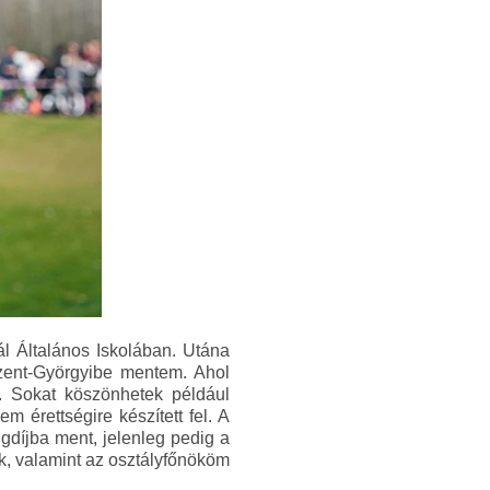
ál Általános Iskolában. Utána
Szent-Györgyibe mentem. Ahol
. Sokat köszönhetek például
 érettségire készített fel. A
gdíjba ment, jelenleg pedig a
k, valamint az osztályfőnököm