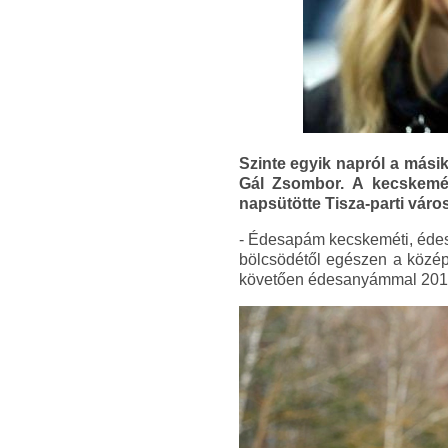
Szinte egyik napról a mási
Gál Zsombor. A kecskemét
napsütötte Tisza-parti váro
- Édesapám kecskeméti, édesa
bölcsödétől egészen a középi
követően édesanyámmal 2011