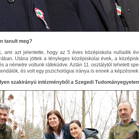
n tanult meg?
, ami azt jelentette, hogy az 5 éves középiskola nulladik é
rában. Utána jöttek a tényleges középiskolai évek, a középisko
és a németre voltunk ráfeküdve. Aztán 11. osztálytól lehetett sp
é tendálók, és volt egy pszichológiai iránya is ennek a képzésnek
ilyen szakirányú intézményből a Szegedi Tudományegyetem