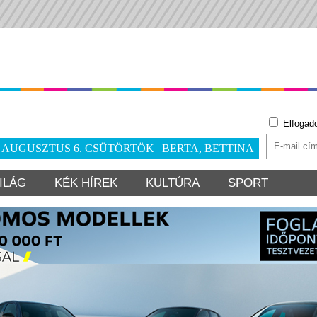
Elfogad
. AUGUSZTUS 6. CSÜTÖRTÖK | BERTA, BETTINA
ILÁG
KÉK HÍREK
KULTÚRA
SPORT