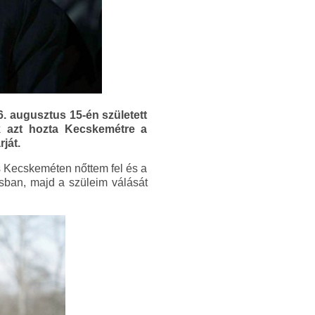
. augusztus 15-én született
k azt hozta Kecskemétre a
ját.
s Kecskeméten nőttem fel és a
osban, majd a szüleim válását