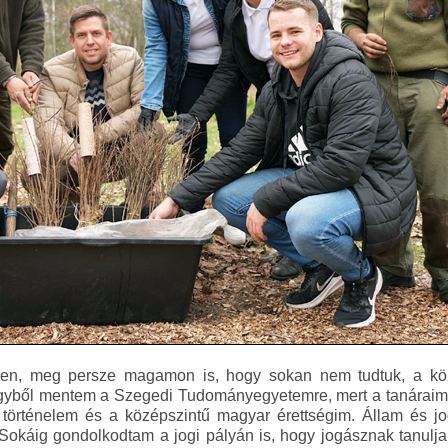
ben, meg persze magamon is, hogy sokan nem tudtuk, a kö
n egyből mentem a Szegedi Tudományegyetemre, mert a tanárai
ű történelem és a középszintű magyar érettségim. Állam és jo
Sokáig gondolkodtam a jogi pályán is, hogy jogásznak tanulja