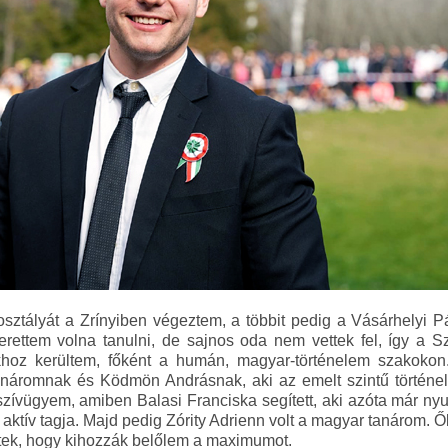
 osztályát a Zrínyiben végeztem, a többit pedig a Vásárhelyi P
zerettem volna tanulni, de sajnos oda nem vettek fel, így a 
khoz kerültem, főként a humán, magyar-történelem szakokon
náromnak és Ködmön Andrásnak, aki az emelt szintű történelem
zívügyem, amiben Balasi Franciska segített, aki azóta már nyu
ktív tagja. Majd pedig Zórity Adrienn volt a magyar tanárom. Ő
tek, hogy kihozzák belőlem a maximumot.