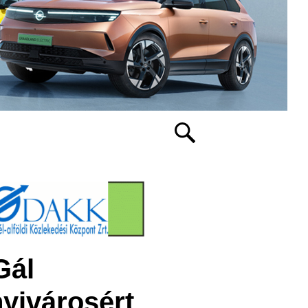
Gál
yivárosért