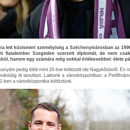
kra lett közismert személyiség a Széchenyivárosban az 1996
i fiatalember Szegeden szerzett diplomát, de nem csa
sból, hanem egy számára még sokkal értékesebbet: élete pár
nyám pedig több mint 20 éve költözött ide Nagykőrösről. Én i
skoláig itt tanultam. Laktunk a városközpontban, a Petőfivár
-ben a városközpontba költöztünk.