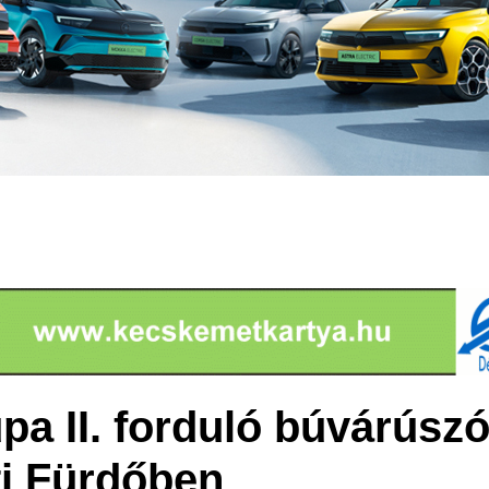
pa II. forduló búvárúsz
i Fürdőben