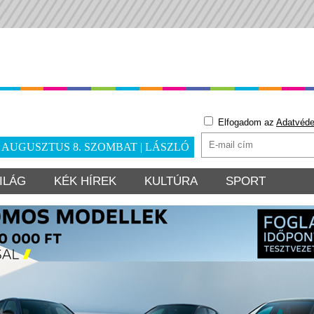
Elfogadom az
Adatvéde
. AUGUSZTUS 8. SZOMBAT | LÁSZLÓ
ILÁG
KÉK HÍREK
KULTÚRA
SPORT