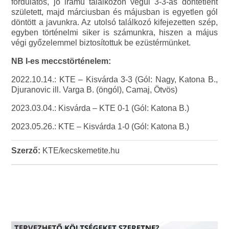
fordulatos, jó iramú találkozón végül 3-3-as döntetlent
született, majd márciusban és májusban is egyetlen gól
döntött a javunkra. Az utolsó találkozó kifejezetten szép,
egyben történelmi siker is számunkra, hiszen a május
végi győzelemmel biztosítottuk be ezüstérmünket.
NB I-es meccstörténelem:
2022.10.14.: KTE – Kisvárda 3-3 (Gól: Nagy, Katona B.,
Djuranovic ill. Varga B. (öngól), Camaj, Ötvös)
2023.03.04.: Kisvárda – KTE 0-1 (Gól: Katona B.)
2023.05.26.: KTE – Kisvárda 1-0 (Gól: Katona B.)
Szerző:
KTE/kecskemetite.hu