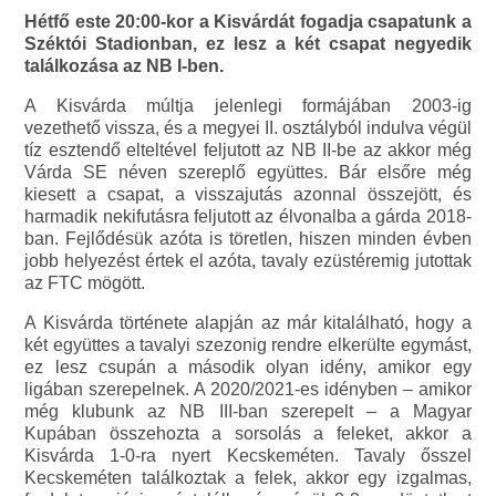
Hétfő este 20:00-kor a Kisvárdát fogadja csapatunk a
Széktói Stadionban, ez lesz a két csapat negyedik
találkozása az NB I-ben.
A Kisvárda múltja jelenlegi formájában 2003-ig
vezethető vissza, és a megyei II. osztályból indulva végül
tíz esztendő elteltével feljutott az NB II-be az akkor még
Várda SE néven szereplő együttes. Bár elsőre még
kiesett a csapat, a visszajutás azonnal összejött, és
harmadik nekifutásra feljutott az élvonalba a gárda 2018-
ban. Fejlődésük azóta is töretlen, hiszen minden évben
jobb helyezést értek el azóta, tavaly ezüstéremig jutottak
az FTC mögött.
A Kisvárda története alapján az már kitalálható, hogy a
két együttes a tavalyi szezonig rendre elkerülte egymást,
ez lesz csupán a második olyan idény, amikor egy
ligában szerepelnek. A 2020/2021-es idényben – amikor
még klubunk az NB III-ban szerepelt – a Magyar
Kupában összehozta a sorsolás a feleket, akkor a
Kisvárda 1-0-ra nyert Kecskeméten. Tavaly ősszel
Kecskeméten találkoztak a felek, akkor egy izgalmas,