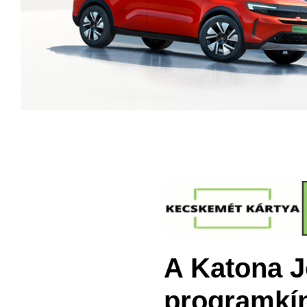
A Katona J
programkín