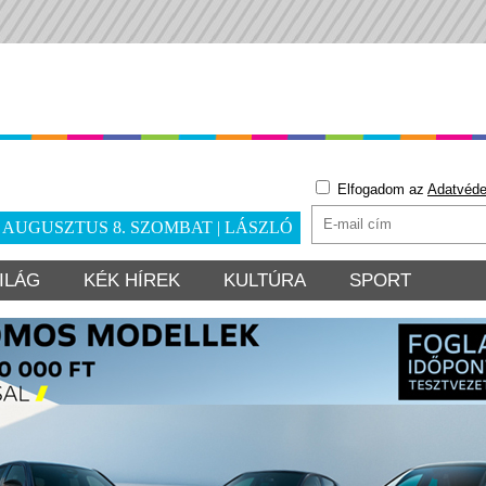
Elfogadom az
Adatvéde
. AUGUSZTUS 8. SZOMBAT | LÁSZLÓ
ILÁG
KÉK HÍREK
KULTÚRA
SPORT