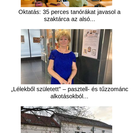
Oktatás: 35 perces tanórákat javasol a
szaktárca az alsó...
„Lélekből született” – pasztell- és tűzzománc
alkotásokból...