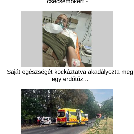
csecsemőkért -...
Saját egészségét kockáztatva akadályozta meg
egy erdőtűz...