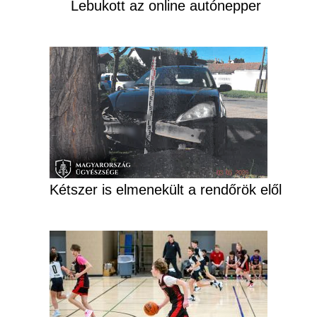
Lebukott az online autónepper
Kétszer is elmenekült a rendőrök elől