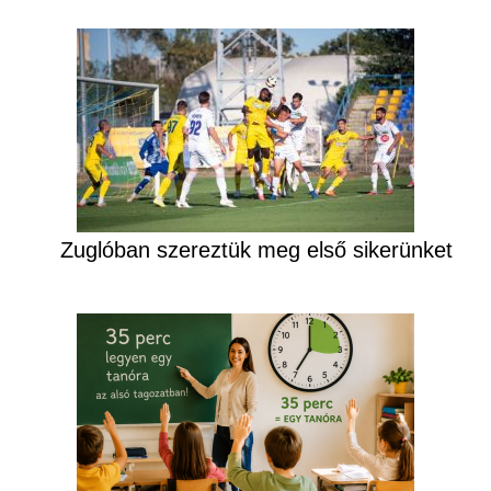
Zuglóban szereztük meg első sikerünket