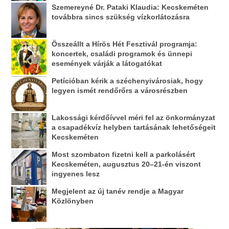
Szemereyné Dr. Pataki Klaudia: Kecskeméten
továbbra sincs szükség vízkorlátozásra
Összeállt a Hírös Hét Fesztivál programja:
koncertek, családi programok és ünnepi
események várják a látogatókat
Petícióban kérik a széchenyivárosiak, hogy
legyen ismét rendőrőrs a városrészben
Lakossági kérdőívvel méri fel az önkormányzat
a csapadékvíz helyben tartásának lehetőségeit
Kecskeméten
Most szombaton fizetni kell a parkolásért
Kecskeméten, augusztus 20–21-én viszont
ingyenes lesz
Megjelent az új tanév rendje a Magyar
Közlönyben