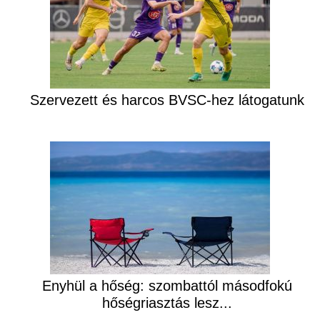
Szervezett és harcos BVSC-hez látogatunk
Enyhül a hőség: szombattól másodfokú
hőségriasztás lesz...