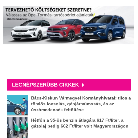
LEGNÉPSZERŰBB CIKKEK
Bács-Kiskun Vármegyei Kormányhivatal: tilos a
tömlős locsolás, gépjárműmosás, és az
úszómedencék feltöltése
Hétfőn a 95-ös benzin átlagára 617 Ft/liter, a
gázolaj pedig 662 Ft/liter volt Magyarországon