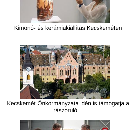
Kimonó- és kerámiakiállítás Kecskeméten
Kecskemét Önkormányzata idén is támogatja a
rászoruló...